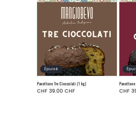
Épuisé
Épui
Panettone Tre Cioccolati (1 kg)
Panettone 
Prix
CHF 39.00 CHF
Prix
CHF 3
habituel
habitu