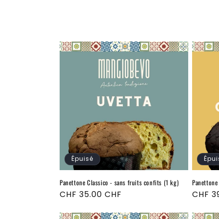
Épuisé
Épui
Panettone Classico - sans fruits confits (1 kg)
Panettone 
Prix
CHF 35.00 CHF
Prix
CHF 3
habituel
habitu