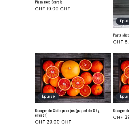
t
Pizza avec Scarole
Prix
CHF 19.00 CHF
i
habituel
Épui
o
Pasta Mist
n
Prix
CHF 8
habitu
:
Épuisé
Épui
Oranges de Sicile pour jus (paquet de 8 kg
Oranges de
environ)
Prix
CHF 3
Prix
CHF 29.00 CHF
habitu
habituel