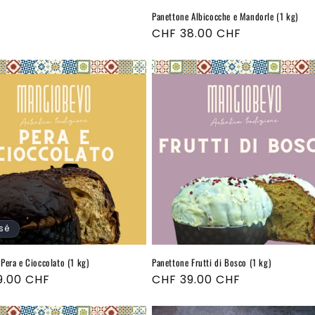
Panettone Albicocche e Mandorle (1 kg)
Prix
CHF 38.00 CHF
habituel
sé
Pera e Cioccolato (1 kg)
Panettone Frutti di Bosco (1 kg)
9.00 CHF
Prix
CHF 39.00 CHF
el
habituel