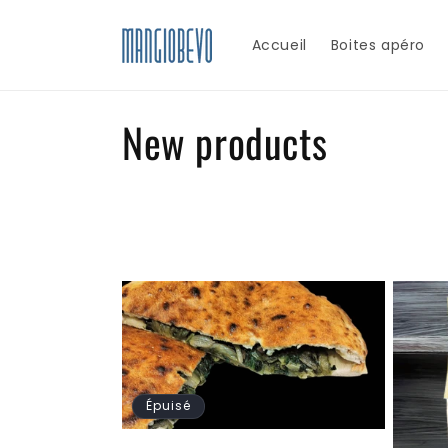
et
passer
au
Accueil
Boites apéro
contenu
C
New products
o
l
l
e
c
Épuisé