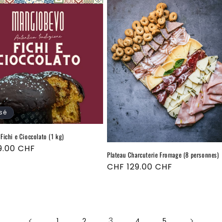
sé
Fichi e Cioccolato (1 kg)
9.00 CHF
Plateau Charcuterie Fromage (8 personnes)
el
Prix
CHF 129.00 CHF
habituel
3
1
2
4
5