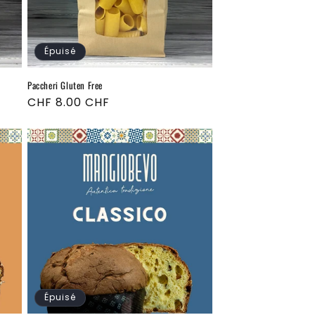
Épuisé
Paccheri Gluten Free
Prix
CHF 8.00 CHF
habituel
Épuisé