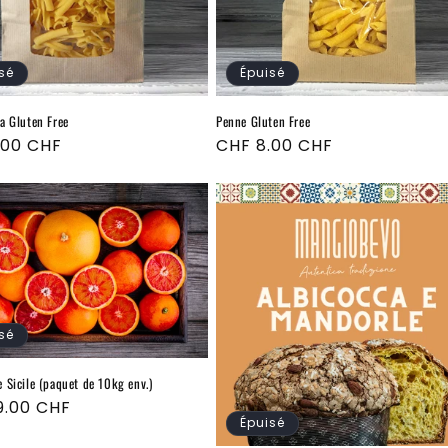
sé
Épuisé
a Gluten Free
Penne Gluten Free
.00 CHF
Prix
CHF 8.00 CHF
el
habituel
sé
 Sicile (paquet de 10kg env.)
9.00 CHF
Épuisé
el