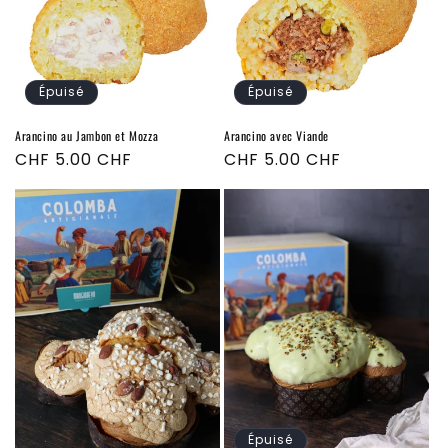
Épuisé
Épuisé
Arancino au Jambon et Mozza
Arancino avec Viande
Prix
CHF 5.00 CHF
Prix
CHF 5.00 CHF
habituel
habituel
Épuisé