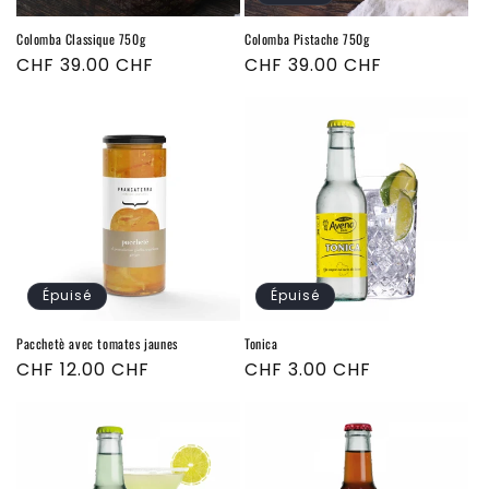
Colomba Classique 750g
Colomba Pistache 750g
Prix
CHF 39.00 CHF
Prix
CHF 39.00 CHF
habituel
habituel
Épuisé
Épuisé
Pacchetè avec tomates jaunes
Tonica
Prix
CHF 12.00 CHF
Prix
CHF 3.00 CHF
habituel
habituel