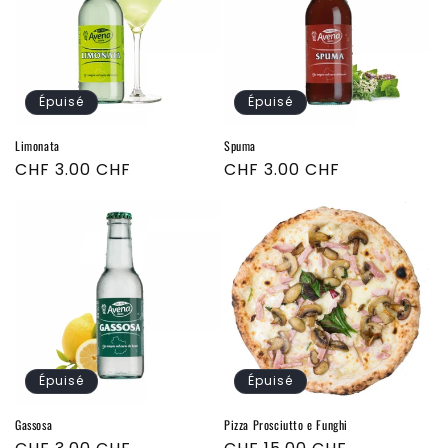
Épuisé
Épuisé
Limonata
Spuma
Prix
CHF 3.00 CHF
Prix
CHF 3.00 CHF
habituel
habituel
Épuisé
Épuisé
Gassosa
Pizza Prosciutto e Funghi