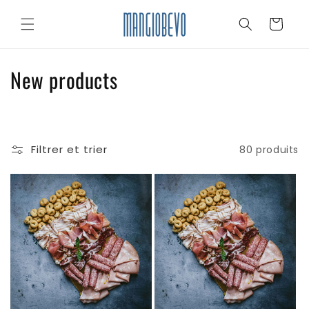
et
passer
Panier
au
contenu
C
New products
o
l
Filtrer et trier
80 produits
l
e
c
t
i
o