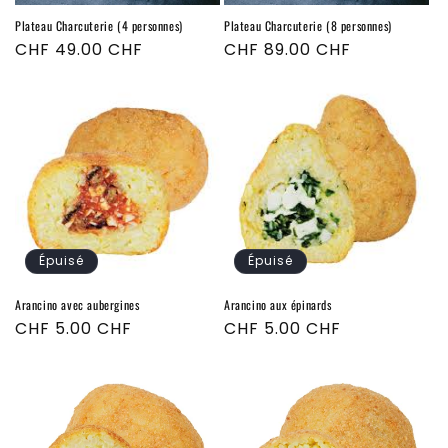
n
Plateau Charcuterie (4 personnes)
Plateau Charcuterie (8 personnes)
:
Prix
CHF 49.00 CHF
Prix
CHF 89.00 CHF
habituel
habituel
Épuisé
Épuisé
Arancino avec aubergines
Arancino aux épinards
Prix
CHF 5.00 CHF
Prix
CHF 5.00 CHF
habituel
habituel