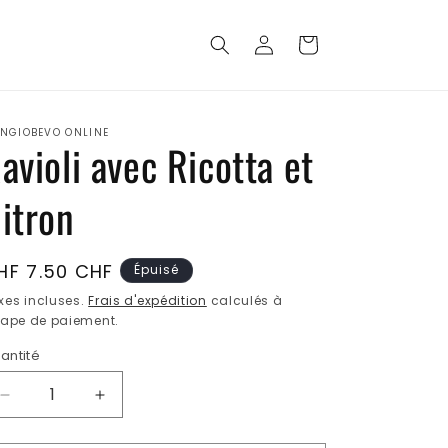
Connexion
Panier
NGIOBEVO ONLINE
avioli avec Ricotta et
itron
ix
HF 7.50 CHF
Épuisé
abituel
xes incluses.
Frais d'expédition
calculés à
étape de paiement.
antité
Réduire
Augmenter
la
la
quantité
quantité