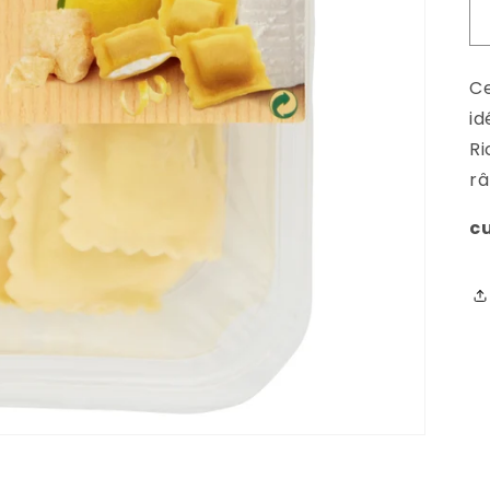
Ce
id
Ri
r
cu