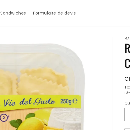
Sandwiches
Formulaire de devis
MA
R
C
Pr
C
h
Ta
l'
Qu