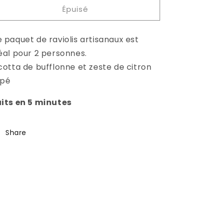
Épuisé
de
de
Ravioli
Ravioli
avec
avec
 paquet de raviolis artisanaux est
Ricotta
Ricotta
et
et
éal pour 2 personnes.
Citron
Citron
cotta de bufflonne et zeste de citron
âpé
its en 5 minutes
Share