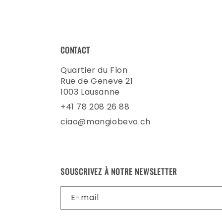
1
dans
une
fenêtre
modale
CONTACT
Quartier du Flon
Rue de Geneve 21
1003 Lausanne
+41 78 208 26 88
ciao@mangiobevo.ch
SOUSCRIVEZ À NOTRE NEWSLETTER
E-mail