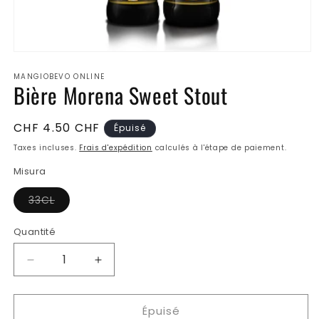
Ouvrir
le
MANGIOBEVO ONLINE
média
Bière Morena Sweet Stout
1
dans
une
fenêtre
Prix
CHF 4.50 CHF
Épuisé
modale
habituel
Taxes incluses.
Frais d'expédition
calculés à l'étape de paiement.
Misura
Variante
33CL
épuisée
ou
indisponible
Quantité
Réduire
Augmenter
la
la
quantité
quantité
Épuisé
de
de