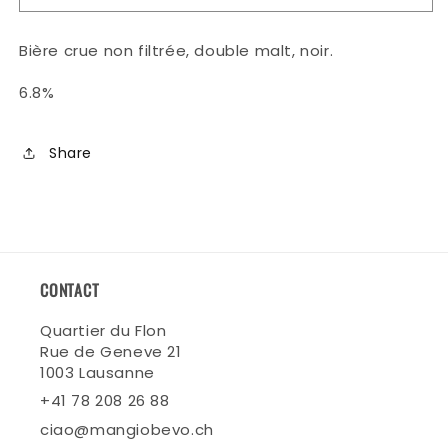
Bière
Bière
Morena
Morena
Bière crue non filtrée, double malt, noir.
Sweet
Sweet
Stout
Stout
6.8%
Share
CONTACT
Quartier du Flon
Rue de Geneve 21
1003 Lausanne
+41 78 208 26 88
ciao@mangiobevo.ch